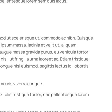
ec pellentesque lorem sem quis lacus.
ismod ut scelerisque ut, commodo ac nibh. Quisque
psum massa, lacinia et velit ut, aliquam
, augue massa gravida purus, eu vehicula tortor
i, ut fringilla urna laoreet ac. Etiam tristique
ngue nisl euismod, sagittis lectus id, lobortis
 mauris viverra congue.
x felis tristique tortor, nec pellentesque lorem