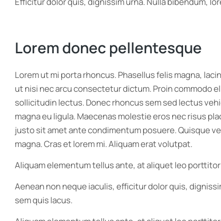
Efficitur dolor quis, dignissim urna. Nulla bibendum, l
Lorem donec pellentesque
Lorem ut mi porta rhoncus. Phasellus felis magna, laci
ut nisi nec arcu consectetur dictum. Proin commodo eli
sollicitudin lectus. Donec rhoncus sem sed lectus vehi
magna eu ligula. Maecenas molestie eros nec risus placer
justo sit amet ante condimentum posuere. Quisque velit
magna. Cras et lorem mi. Aliquam erat volutpat.
Aliquam elementum tellus ante, at aliquet leo porttitor
Aenean non neque iaculis, efficitur dolor quis, digniss
sem quis lacus.