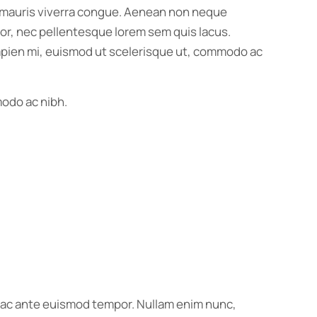
us mauris viverra congue. Aenean non neque
ortor, nec pellentesque lorem sem quis lacus.
 sapien mi, euismod ut scelerisque ut, commodo ac
modo ac nibh.
us ac ante euismod tempor. Nullam enim nunc,