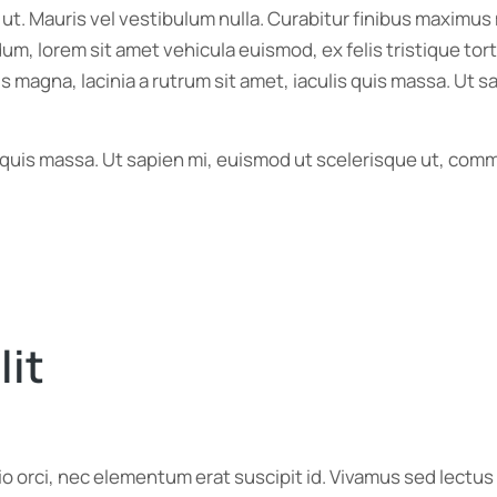
r ut. Mauris vel vestibulum nulla. Curabitur finibus maxim
endum, lorem sit amet vehicula euismod, ex felis tristique t
s magna, lacinia a rutrum sit amet, iaculis quis massa. Ut
is quis massa. Ut sapien mi, euismod ut scelerisque ut, com
lit
dio orci, nec elementum erat suscipit id. Vivamus sed lect