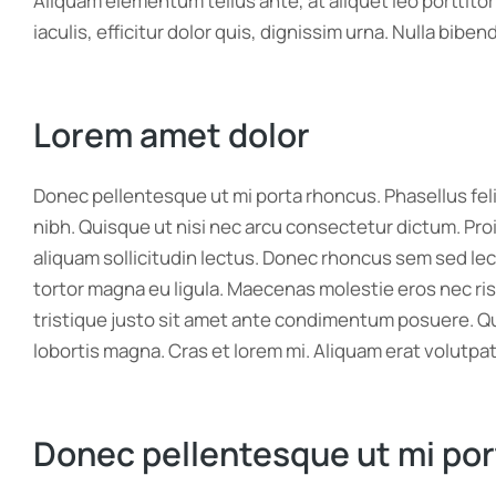
Aliquam elementum tellus ante, at aliquet leo porttito
iaculis, efficitur dolor quis, dignissim urna. Nulla bib
Lorem amet dolor
Donec pellentesque ut mi porta rhoncus. Phasellus feli
nibh. Quisque ut nisi nec arcu consectetur dictum. Pro
aliquam sollicitudin lectus. Donec rhoncus sem sed lec
tortor magna eu ligula. Maecenas molestie eros nec risus
tristique justo sit amet ante condimentum posuere. Qui
lobortis magna. Cras et lorem mi. Aliquam erat volutpat
Donec pellentesque ut mi po