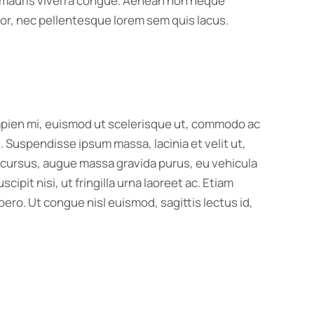
us mauris viverra congue. Aenean non neque
ortor, nec pellentesque lorem sem quis lacus.
 sapien mi, euismod ut scelerisque ut, commodo ac
 Suspendisse ipsum massa, lacinia et velit ut,
s cursus, augue massa gravida purus, eu vehicula
pit nisi, ut fringilla urna laoreet ac. Etiam
ero. Ut congue nisl euismod, sagittis lectus id,