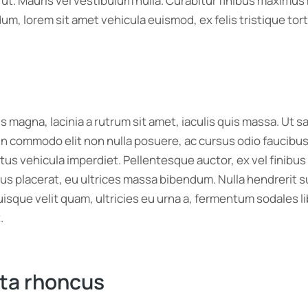
r ut. Mauris vel vestibulum nulla. Curabitur finibus maxim
endum, lorem sit amet vehicula euismod, ex felis tristique t
s magna, lacinia a rutrum sit amet, iaculis quis massa. Ut
in commodo elit non nulla posuere, ac cursus odio faucibus.
tus vehicula imperdiet. Pellentesque auctor, ex vel finibu
 placerat, eu ultrices massa bibendum. Nulla hendrerit susci
sque velit quam, ultricies eu urna a, fermentum sodales lib
.
rta rhoncus