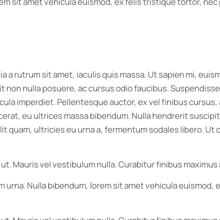
orem sit amet vehicula euismod, ex felis tristique tortor, n
nia a rutrum sit amet, iaculis quis massa. Ut sapien mi, eu
t non nulla posuere, ac cursus odio faucibus. Suspendisse i
cula imperdiet. Pellentesque auctor, ex vel finibus cursus
at, eu ultrices massa bibendum. Nulla hendrerit suscipit nis
 quam, ultricies eu urna a, fermentum sodales libero. Ut co
 ut. Mauris vel vestibulum nulla. Curabitur finibus maximus
im urna. Nulla bibendum, lorem sit amet vehicula euismod, e