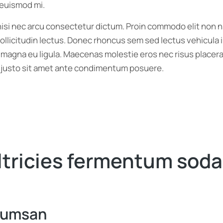
 euismod mi.
 nisi nec arcu consectetur dictum. Proin commodo elit non n
sollicitudin lectus. Donec rhoncus sem sed lectus vehicula 
 magna eu ligula. Maecenas molestie eros nec risus placera
ique justo sit amet ante condimentum posuere.
ltricies fermentum sodal
ccumsan