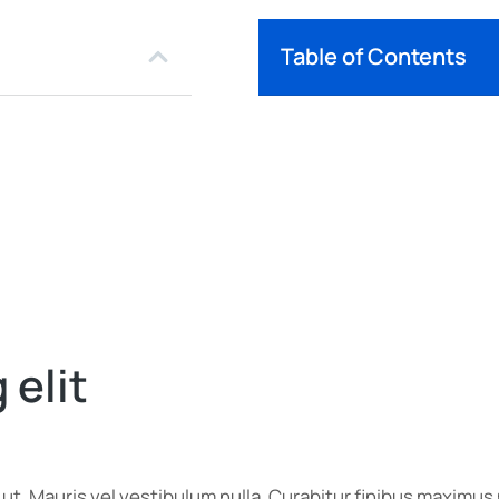
Table of Contents
 elit
r ut. Mauris vel vestibulum nulla. Curabitur finibus maxim